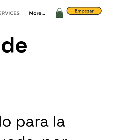
Empezar
ERVICES
More...
 de
o para la