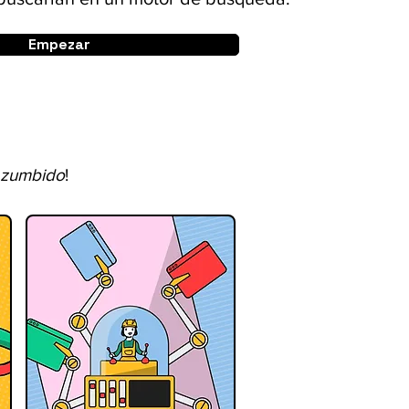
Empezar
zumbido
!