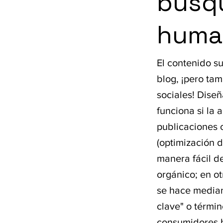
búsq
huma
El contenido s
blog, ¡pero ta
sociales! Diseñ
funciona si la
publicaciones 
(optimización 
manera fácil de
orgánico; en o
se hace median
clave" o térmi
consumidores 