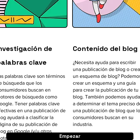
nvestigación de
Contenido del blog
alabras clave
¿Necesita ayuda para escribir
una publicación de blog o crea
as palabras clave son términos
un esquema de blog? Podemo
e búsqueda que los
crear un esquema y una guía
onsumidores buscan en
para crear la publicación de tu
otores de búsqueda como
blog. También podemos ayuda
oogle. Tener palabras clave
a determinar el tema preciso d
fectivas en una publicación de
una publicación de blog que l
log ayudará a clasificar la
consumidores buscan en su
ágina de su publicación de
industria.
log en Google (y/u otros
Empezar
otores de búsqueda) más alto.