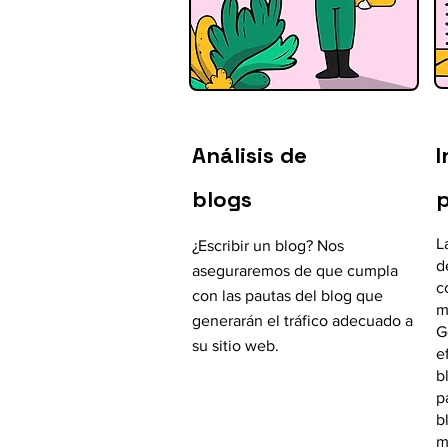
Análisis de
I
blogs
p
L
¿Escribir un blog? Nos
d
aseguraremos de que cumpla
c
con las pautas del blog que
m
generarán el tráfico adecuado a
G
su sitio web.
e
b
p
b
m